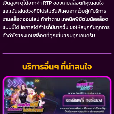
เงินสูงๆ ดูได้จากค่า RTP ของเกมสล็อตที่คุณสนใจ
และเน้นเล่นช่วงที่มีโปรโมชั่นพิเศษจากเว็บผู้ให้บริการ
เกมสล็อตออนไลน์ ถ้าทำตาม เทคนิคพิชิตโบนัสสล็อต
แบบนี้ได้ โอกาสได้กำไรก็มีมากขึ้น ขอให้สนุกกับทุกการ
ทำกำไรของเกมสล็อตที่คุณชื่นชอบทุกเกมครับ
บริการอื่นๆ ที่น่าสนใจ