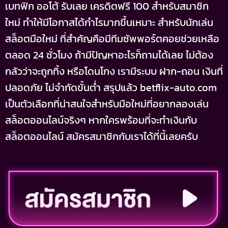
เบทฟิก ออโต้ รับเลย เครดิตฟรี 100 สำหรับสมาชิก
ใหม่ ทำให้มีโอกาสได้กำไรมากขึ้นเหมาะ สำหรับนักเล่น
สล็อตมือใหม่ ที่สำคัญคือมีทีมซัพพอร์ตคอยช่วยเหลือ
ตลอด 24 ชั่วโมง ถ้ามีปัญหาอะไรก็ถามได้เลย ไม่ต้อง
กลัวว่าจะถูกทิ้ง หรือโดนโกง เรามีระบบ ฝาก-ถอน เงินที่
ปลอดภัย ไม่จำกัดขั้นต่ำ สรุปแล้ว betflix-auto.com
เป็นตัวเลือกที่น่าสนใจสำหรับมือใหม่ที่อยากลองเล่น
สล็อตออนไลน์จริงๆ หากใครพร้อมที่จะทำเงินกับ
สล็อตออนไลน์ สมัครสมาชิกกับเราได้ที่นี้เลยครับ