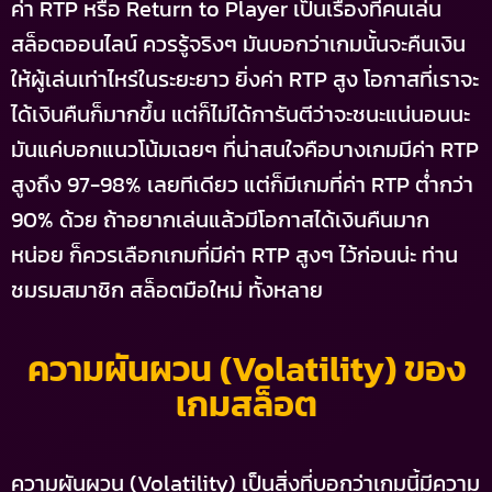
ค่า RTP หรือ Return to Player เป็นเรื่องที่คนเล่น
สล็อตออนไลน์ ควรรู้จริงๆ มันบอกว่าเกมนั้นจะคืนเงิน
ให้ผู้เล่นเท่าไหร่ในระยะยาว ยิ่งค่า RTP สูง โอกาสที่เราจะ
ได้เงินคืนก็มากขึ้น แต่ก็ไม่ได้การันตีว่าจะชนะแน่นอนนะ
มันแค่บอกแนวโน้มเฉยๆ ที่น่าสนใจคือบางเกมมีค่า RTP
สูงถึง 97-98% เลยทีเดียว แต่ก็มีเกมที่ค่า RTP ต่ำกว่า
90% ด้วย ถ้าอยากเล่นแล้วมีโอกาสได้เงินคืนมาก
หน่อย ก็ควรเลือกเกมที่มีค่า RTP สูงๆ ไว้ก่อนน่ะ ท่าน
ชมรมสมาชิก สล็อตมือใหม่ ทั้งหลาย
ความผันผวน (Volatility) ของ
เกมสล็อต
ความผันผวน (Volatility) เป็นสิ่งที่บอกว่าเกมนี้มีความ