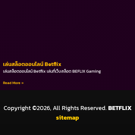
เล่นสล็อตออนไลน์ Betflix
เล่นสล็อตออนไลน์ Betflix เล่นที่เว็บสล็อต BEFLIX Gaming
Read More »
Copyright ©2026, All Rights Reserved.
BETFLIX
sitemap