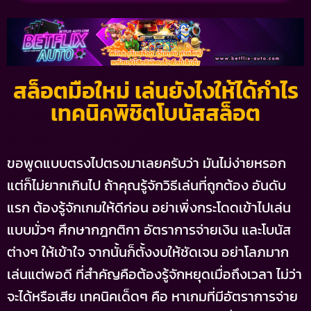
สล็อตมือใหม่ เล่นยังไงให้ได้กำไร
เทคนิคพิชิตโบนัสสล็อต
ขอพูดแบบตรงไปตรงมาเลยครับว่า มันไม่ง่ายหรอก
แต่ก็ไม่ยากเกินไป ถ้าคุณรู้จักวิธีเล่นที่ถูกต้อง อันดับ
แรก ต้องรู้จักเกมให้ดีก่อน อย่าเพิ่งกระโดดเข้าไปเล่น
แบบมั่วๆ ศึกษากฎกติกา อัตราการจ่ายเงิน และโบนัส
ต่างๆ ให้เข้าใจ จากนั้นก็ตั้งงบให้ชัดเจน อย่าโลภมาก
เล่นแต่พอดี ที่สำคัญคือต้องรู้จักหยุดเมื่อถึงเวลา ไม่ว่า
จะได้หรือเสีย เทคนิคเด็ดๆ คือ หาเกมที่มีอัตราการจ่าย