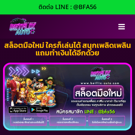
ติดต่อ LINE : @BFA56
สล็อตมือใหม่ ใครก็เล่นได้ สนุกเพลิดเพลิน
แถมทำเงินได้อีกด้วย