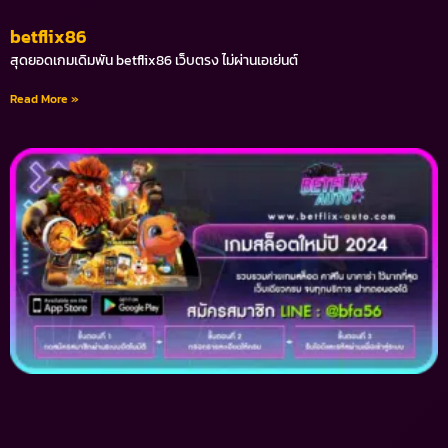
betflix86
สุดยอดเกมเดิมพัน betflix86 เว็บตรง ไม่ผ่านเอเย่นต์
Read More »