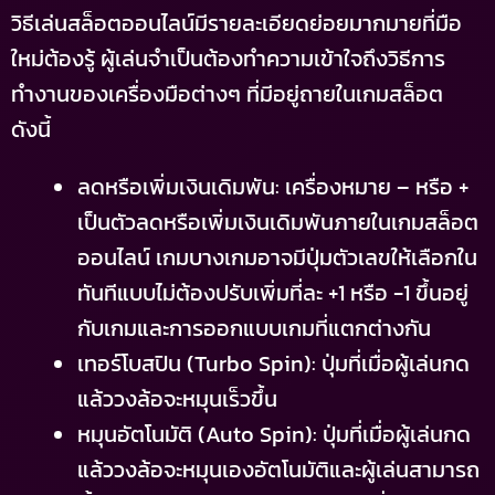
วิธีเล่นสล็อตออนไลน์มีรายละเอียดย่อยมากมายที่มือ
ใหม่ต้องรู้ ผู้เล่นจำเป็นต้องทำความเข้าใจถึงวิธีการ
ทำงานของเครื่องมือต่างๆ ที่มีอยู่ถายในเกมสล็อต
ดังนี้
ลดหรือเพิ่มเงินเดิมพัน: เครื่องหมาย – หรือ +
เป็นตัวลดหรือเพิ่มเงินเดิมพันภายในเกมสล็อต
ออนไลน์ เกมบางเกมอาจมีปุ่มตัวเลขให้เลือกใน
ทันทีแบบไม่ต้องปรับเพิ่มที่ละ +1 หรือ -1 ขึ้นอยู่
กับเกมและการออกแบบเกมที่แตกต่างกัน
เทอร์โบสปิน (Turbo Spin): ปุ่มที่เมื่อผู้เล่นกด
แล้ววงล้อจะหมุนเร็วขึ้น
หมุนอัตโนมัติ (Auto Spin): ปุ่มที่เมื่อผู้เล่นกด
แล้ววงล้อจะหมุนเองอัตโนมัติและผู้เล่นสามารถ