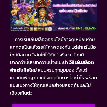
การเริ่มเล่นสล็อตออนไลน์อาจดูเหมือนง่าย
แค่กดสปินแล้วรอให้ภาพตรงกัน แต่สำหรับมือ
ใหม่ที่อยาก “เล่นให้ได้เงิน” จริง ๆ ต้องมี
มากกว่านั้น! บทความนี้จะแนะนำ
วิธีเล่นสล็อต
สำหรับมือใหม่
แบบครบทุกมุมมอง ตั้งแต่
แนวคิดพื้นฐานจนถึงเทคนิคการปั้นกำไร พร้อม
แนะแนวทางให้คุณเล่นอย่างปลอดภัยและไม่
เสี่ยงเกินตัว