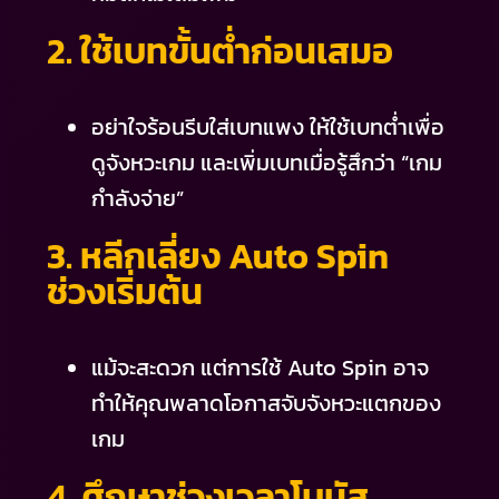
2. ใช้เบทขั้นต่ำก่อนเสมอ
อย่าใจร้อนรีบใส่เบทแพง ให้ใช้เบทต่ำเพื่อ
ดูจังหวะเกม และเพิ่มเบทเมื่อรู้สึกว่า “เกม
กำลังจ่าย”
3. หลีกเลี่ยง Auto Spin
ช่วงเริ่มต้น
แม้จะสะดวก แต่การใช้ Auto Spin อาจ
ทำให้คุณพลาดโอกาสจับจังหวะแตกของ
เกม
4. ศึกษาช่วงเวลาโบนัส