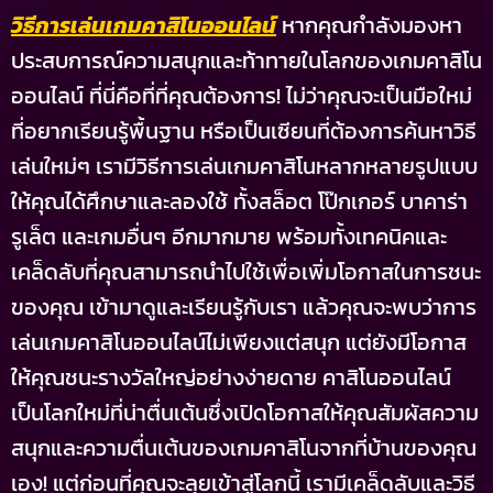
วิธีการเล่นเกมคาสิโนออนไลน์
หากคุณกำลังมองหา
ประสบการณ์ความสนุกและท้าทายในโลกของเกมคาสิโน
ออนไลน์ ที่นี่คือที่ที่คุณต้องการ! ไม่ว่าคุณจะเป็นมือใหม่
ที่อยากเรียนรู้พื้นฐาน หรือเป็นเซียนที่ต้องการค้นหาวิธี
เล่นใหม่ๆ เรามีวิธีการเล่นเกมคาสิโนหลากหลายรูปแบบ
ให้คุณได้ศึกษาและลองใช้ ทั้งสล็อต โป๊กเกอร์ บาคาร่า
รูเล็ต และเกมอื่นๆ อีกมากมาย พร้อมทั้งเทคนิคและ
เคล็ดลับที่คุณสามารถนำไปใช้เพื่อเพิ่มโอกาสในการชนะ
ของคุณ เข้ามาดูและเรียนรู้กับเรา แล้วคุณจะพบว่าการ
เล่นเกมคาสิโนออนไลน์ไม่เพียงแต่สนุก แต่ยังมีโอกาส
ให้คุณชนะรางวัลใหญ่อย่างง่ายดาย คาสิโนออนไลน์
เป็นโลกใหม่ที่น่าตื่นเต้นซึ่งเปิดโอกาสให้คุณสัมผัสความ
สนุกและความตื่นเต้นของเกมคาสิโนจากที่บ้านของคุณ
เอง! แต่ก่อนที่คุณจะลุยเข้าสู่โลกนี้ เรามีเคล็ดลับและวิธี