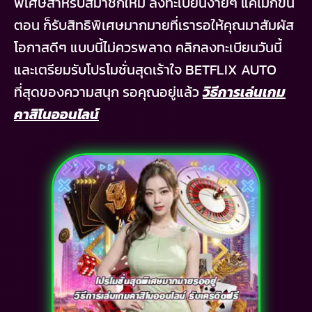
พิเศษสำหรับสมาชิกใหม่ ลงทะเบียนง่ายๆ แค่ไม่กี่ขั้น
ตอน ก็รับสิทธิพิเศษมากมายที่เรารอให้คุณมาสัมผัส
โอกาสดีๆ แบบนี้ไม่ควรพลาด คลิกลงทะเบียนวันนี้
และเตรียมรับโปรโมชั่นสุดเร้าใจ BETFLIX AUTO
ที่สุดของความสนุก รอคุณอยู่แล้ว
วิธีการเล่นเกม
คาสิโนออนไลน์