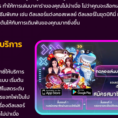
ำให้การเล่นบาคาร่าของคุณไม่น่าเบื่อ ไม่ว่าคุณจะเลือกเล่
ธีมพิเศษ เช่น ดีลเลอร์แต่งคอสเพลย์ ดีลเลอร์ในชุดบิกินี่
้นให้กับการเดิมพันของคุณมากยิ่งขึ้น
้บริการ
ี่ให้บริการ
แบบ เริ่มต้น
สิโนสดระดับ
รแจกไพ่เป็นไป
ื่องดีลเลอร์
ม่น่าเบื่อ