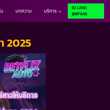
ID LINE:
โน
บทความ
บริการ
@BFA56
าท 2025