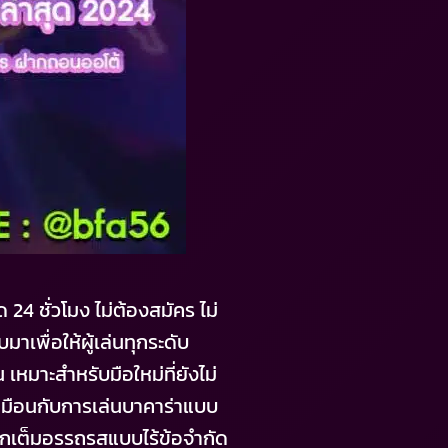
24 ชั่วโมง ไม่ต้องสมัคร ไม่
พื่อให้ผู้เล่นทุกระดับ
เหมาะสำหรับมือใหม่ที่ยังไม่
เหมือนกับการเล่นบาคาร่าแบบ
นุกเต็มอรรถรสแบบไร้ข้อจำกัด