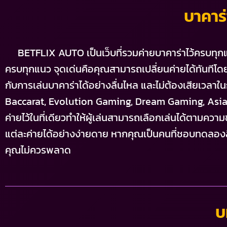
บาคาร่
BETFLIX AUTO เป็นเว็บที่รวมค่ายบาคาร่าไว้ครบทุกแบรน
ครบทุกแนว จุดเด่นคือคุณสามารถเปลี่ยนค่ายได้ทันทีโด
กับการเล่นบาคาร่าได้อย่างลื่นไหล และไม่ต้องเสียเวลาใ
Baccarat, Evolution Gaming, Dream Gaming, Asia G
ค่ายไว้ในที่เดียวทำให้ผู้เล่นสามารถเลือกเล่นได้ตาม
แต่ละค่ายได้อย่างง่ายดาย หากคุณเป็นคนที่ชอบทดลองสิ
คุณไม่ควรพลาด
บ