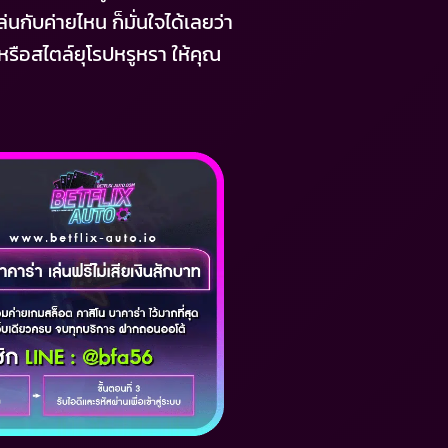
นกับค่ายไหน ก็มั่นใจได้เลยว่า
 หรือสไตล์ยุโรปหรูหรา ให้คุณ