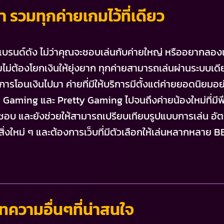
า รวมทุกค่ายเกมไว้ที่เดียว
ด์ดัง ไม่ว่าคุณจะชอบเล่นกับค่ายใหญ่ หรืออยากลองเล่นค่
ยไม่ต้องโยกเงินให้ยุ่งยาก ทุกค่ายสามารถเล่นผ่านระบบเด
นการโอนเงินไปมา ค่ายที่มีให้บริการมีตั้งแต่ค่ายยอดนิย
aming และ Pretty Gaming ไปจนถึงค่ายน้องใหม่ที่มีฟี
ความชอบ และยังช่วยให้สามารถเปรียบเทียบรูปแบบการเล่น 
่งใหม่ ๆ และต้องการเว็บที่มีตัวเลือกให้เล่นหลากหลาย
ทความอื่นๆที่น่าสนใจ