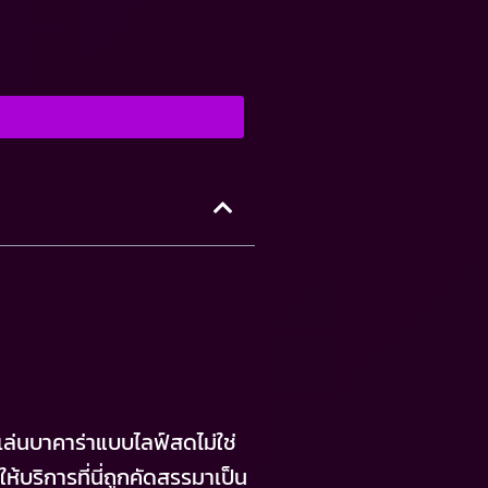
เล่นบาคาร่าแบบไลฟ์สดไม่ใช่
ให้บริการที่นี่ถูกคัดสรรมาเป็น