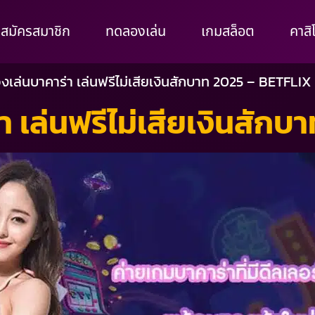
สมัครสมาชิก
ทดลองเล่น
เกมสล็อต
คาสิ
เล่นบาคาร่า เล่นฟรีไม่เสียเงินสักบาท 2025 – BETFLIX
 เล่นฟรีไม่เสียเงินสักบ