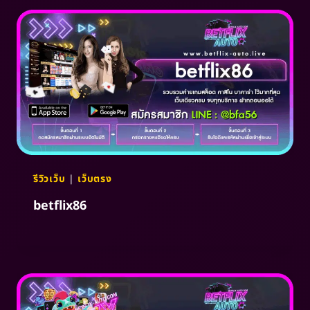
รีวิวเว็บ
|
เว็บตรง
betflix86