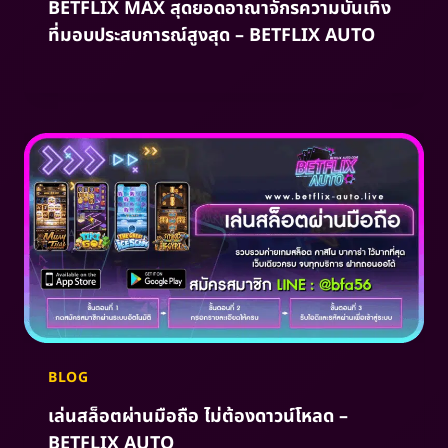
BETFLIX MAX สุดยอดอาณาจักรความบันเทิง
ที่มอบประสบการณ์สูงสุด – BETFLIX AUTO
BLOG
เล่นสล็อตผ่านมือถือ ไม่ต้องดาวน์โหลด –
BETFLIX AUTO