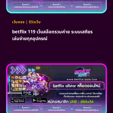
เว็บตรง
|
รีวิวเว็บ
betflix 119 เว็บสล็อตรวมค่าย ระบบเสถียร
เล่นง่ายทุกอุปกรณ์