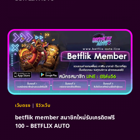
เว็บตรง
|
รีวิวเว็บ
betflik member สมาชิกใหม่รับเครดิตฟรี
100 – BETFLIX AUTO