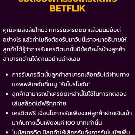
BETFLIK
คุณเคยสงสัยไหมว่าการรับเครดิตมาแล้วมันมีข้อดี
อย่างไร แล้วทำไมถึงต้องรับมาวันนี้เราจะมาอธิบายให้
ลูกค้าได้รู้ว่าการรับเครดิตมานั้นมีข้อดีอะไรบ้างลูกค้า
สามารถอ่านได้ตามอย่างล่างเลย
การรับเครดิตนั้นลูกค้าสามารถเลือกรับได้ผ่านทาง
แอพพลิเคชั่นที่เมนู “รับโปรโมชั่น”
ลูกค้าสามารถนำเครดิตเหล่านี้ไปใช้ในการทดลอง
เล่นสล็อตได้ฟรีทุกค่าย
เครดิตฟรี เงื่อนไขการรับเพียงแค่ลูกค้าฝากเงินเข้า
มากับทางเว็บเพียงแค่ 100 บาทเท่านั้น
โบนัสเครดิต มีลูกค้าให้เลือกรับทั้งการรับโบนัสเพิ่ม