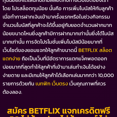
โดย โปรสล็อตทุนน้อย นั้นคือ การเพิ่มโบนัสให้กับลูกค้า
เมื่อทำการฝากเงินเข้ามาครั้งแรกหรือในช่วงกิจกรรม
จำนวนโบนัสที่ลูกค้าจะได้ขึ้นอยู่กับยอดจำนวนฝากมาก
น้อยขนาดไหนยิ่งลูกค้ามีการฝากมากเท่านั้นยิ่งได้โบนัส
มากเท่านั้น การจัดโปรโมชั่นเพิ่มโบนัสมีน้อยมากที่
เว็บไซต์ของยอมแจกให้ลูกค้าขนาดนี้
BETFLIX สล็อต
แตกง่าย
ถือเป็นเว็บที่มีอัตราการแตกแจ็คพอตออก
บ่อยมากที่สุดทำให้ลูกค้าที่เข้ามาเล่นทำเงินได้อย่าง
ง่ายดาย และมีเกมให้ลูกค้าได้เลือกเล่นมากกว่า 10,000
รายการด้วยกัน
เบทฟิก เว็บตรง
เว็บคุณภาพที่ควร
ต้องลอง.
สมัคร BETFLIX แจกเครดิตฟรี