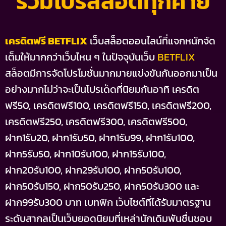
รวมโปรสล็อตทุกค่าย
เครดิตฟรี BETFLIX
เว็บสล็อตออนไลน์ที่แจกหนักจัด
เต็มให้มากกว่าเว็บไหน ๆ ในปัจจุบันเว็บ
BETFLIX
สล็อตมีการจัดโปรโมชั่นมากมายแข่งขันกันออกมาเป็น
อย่างมากไม่ว่าจะเป็นโปรเด็ดที่นิยมกันอาทิ เครดิต
ฟรี50, เครดิตฟรี100, เครดิตฟรี150, เครดิตฟรี200,
เครดิตฟรี250, เครดิตฟรี300, เครดิตฟรี500,
ฝาก1รับ20, ฝาก1รับ50, ฝาก1รับ99, ฝาก1รับ100,
ฝาก5รับ50, ฝาก10รับ100, ฝาก15รับ100,
ฝาก20รับ100, ฝาก29รับ100, ฝาก50รับ100,
ฝาก50รับ150, ฝาก50รับ250, ฝาก50รับ300 และ
ฝาก99รับ300 บาท เบทฟิก เว็บไซต์ที่ได้รับมาตรฐาน
ระดับสากลเป็นเว็บยอดนิยมที่เหล่านักเดิมพันชื่นชอบ