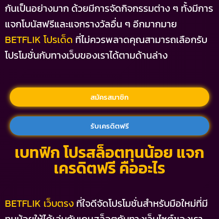
กันเป็นอย่างมาก ด้วยมีการจัดกิจกรรมต่าง ๆ ทั้งมีการ
แจกโบนัสฟรีและแจกรางวัลอื่น ๆ อีกมากมาย
BETFLIK โปรเด็ด
ที่ไม่ควรพลาดคุณสามารถเลือกรับ
โปรโมชั่นกับทางเว็บของเราได้ตามด้านล่าง
สมัครสมาชิก
รับเครดิตฟรี
เบทฟิก โปรสล็อตทุนน้อย แจก
เครดิตฟรี คืออะไร
BETFLIK เว็บตรง
ที่ใจดีจัดโปรโมชั่นสำหรับมือใหม่ที่มี
ทุนน้อยให้ได้เล่นกับเกมสล็อตกับทางเว็บไซต์ของเรา