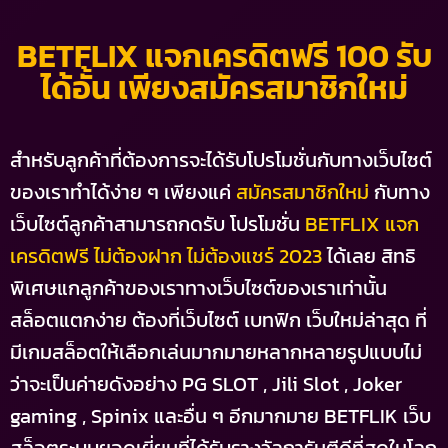
BETFLIX แจกเครดิตฟรี 100 รับ
ได้อั้น เพียงสมัครสมาชิกใหม่
สำหรับลูกค้าที่ต้องการจะได้รับโปรโมชั่นกับทางเว็บไซต์
ของเราทำได้ง่าย ๆ เพียงแค่
สมัครสมาชิกใหม่
กับทาง
เว็บไซต์ลูกค้าสามารถกดรับ โปรโมชั่น
BETFLIX แจก
เครดิตฟรี ไม่ต้องฝาก ไม่ต้องแชร์ 2023
ได้เลย สิทธิ
พิเศษแกลูกค้าของเราทางเว็บไซต์ของเราเท่านั้น
สล็อตแตกง่าย ต้องที่เว็บไซต์ เบทฟิก เว็บใหม่ล่าสุด ที่
มีเกมสล็อตให้เลือกเล่นมากมายหลากหลายรูปแบบไม่
ว่าจะเป็นค่ายดังอย่าง PG SLOT , Jili Slot , Joker
gaming , Spinix และอื่น ๆ อีกมากมาย BETFLIK เว็บ
สล็อตระบบยอดเยี่ยมที่ได้รับรางวัลการันตีดีที่สุดในโลก