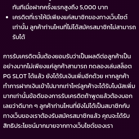
ทันทีเมื่อฝากครั้งแรกสูงถึง 5,000 บาท
เครดิตที่เราให้มีเพียงแค่สมาชิกของทางเว็บไซต์
เท่านั้น ลูกค้าท่านไหนที่ไม่ได้สมัครสมาชิกไม่สามารถ
รับได้
การรับเครดิตนั้นต้องยอมรับว่าเป็นผลดีต่อลูกค้าเป็น
อย่างมากไม่เพียงแค่ลูกค้าสามารถ ทดลองเล่นสล็อต
PG SLOT ได้แล้ว ยังได้รับเงินเพิ่มอีกด้วย หากลูกค้า
ทำการฝากเงินเข้าไปมากเท่าไหร่ลูกค้าจะได้รับโบนัสเพิ่ม
มากเท่านั้นข้อดีของการรับเครดิตถ้าพูดแล้วต้องบอก
เลยว่าดีมาก ๆ ลูกค้าท่านไหนที่ยังไม่ได้เป็นสมาชิกกับ
ทางเว็บของเราต้องรับสมัครสมาชิกแล้ว คุณจะได้รับ
สิทธิประโยชน์มากมายจากทางเว็บไซต์ของเรา