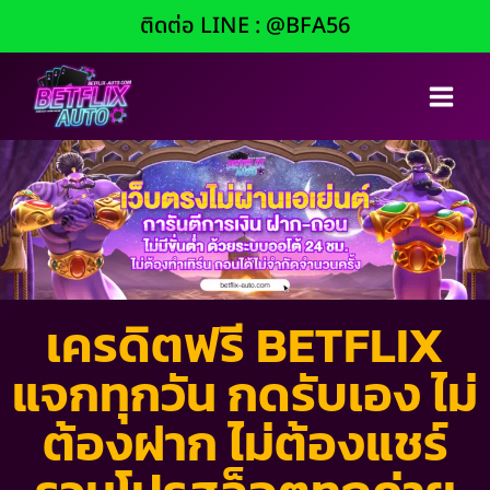
ติดต่อ LINE : @BFA56
เครดิตฟรี BETFLIX
แจกทุกวัน กดรับเอง ไม่
ต้องฝาก ไม่ต้องแชร์