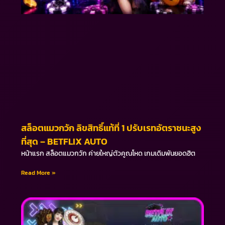
สล็อตแมวกวัก ลิขสิทธิ์แท้ที่ 1 ปรับเรทอัตราชนะสูง
ที่สุด – BETFLIX AUTO
หน้าแรก สล็อตแมวกวัก ค่ายใหญ่ตัวคูณโหด เกมเดิมพันยอดฮิต
Read More »