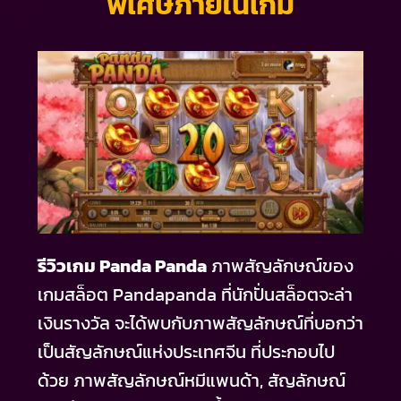
พิเศษภายในเกม
รีวิวเกม Panda Panda
ภาพสัญลักษณ์ของ
เกมสล็อต Pandapanda ที่นักปั่นสล็อตจะล่า
เงินรางวัล จะได้พบกับภาพสัญลักษณ์ที่บอกว่า
เป็นสัญลักษณ์แห่งประเทศจีน ที่ประกอบไป
ด้วย ภาพสัญลักษณ์หมีแพนด้า, สัญลักษณ์