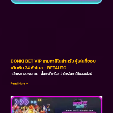
DONKI BET VIP เกมคาสิโนสำหรับผู้เล่นที่ชอบ
เดิมพัน 24 ชั่วโมง – BETAUTO
หน้าแรก DONKI BET มั่นคงที่เหนือกว่าใครในคาสิโนออนไลน์
Read More »