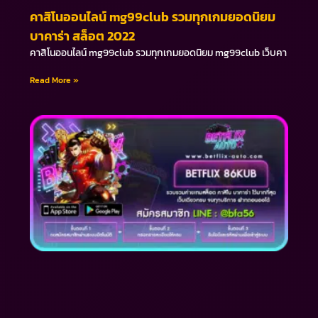
คาสิโนออนไลน์ mg99club รวมทุกเกมยอดนิยม
บาคาร่า สล็อต 2022
คาสิโนออนไลน์ mg99club รวมทุกเกมยอดนิยม mg99club เว็บคา
Read More »