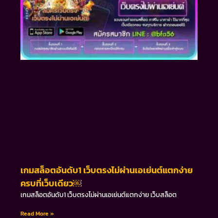
เกมสล็อตอันดับ1 เว็บตรงไม่ผ่านเอเย่นต์แตกง่าย
ครบที่เว็บเดียว￼
เกมสล็อตอันดับ1 เว็บตรงไม่ผ่านเอเย่นต์แตกง่าย เว็บสล็อต
Read More »