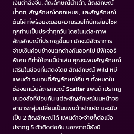
เงินตำลึงจีน, สัญลักษณ์น้ำเต้า, สัญลักษณ์
น้ำตก, สัญลักษณ์ดอกเหมย, และสัญลักษณ์
ต้นไผ่ ที่พร้อมจะมอบความรวยให้นักเสี่ยงโชค
ทุกท่านเป็นประจำทุกวัน โดยในแต่ละภาพ
สัญลักษณ์ที่ปรากฏขึ้นมา มักจะมีอัตราการ
จ่ายเงินค่อนข้างแตกต่างกันออกไป มีฟีเจอร์
พิเศษ ที่ทำให้เกมนี้น่าเล่น คุณจะพบสัญลักษณ์
เสริมในช่องที่แสดงโดย สัญลักษณ์ Wild หมี
แพนด้า จะแทนที่สัญลักษณ์อื่น ๆ ทั้งหมดใน
ช่องยกเว้นสัญลักษณ์ Scatter แพนด้าปรากฏ
บนวงล้อที่ซ้อนกัน แต่ละสัญลักษณ์บนหน้าจอ
สามารถสุ่มเปลี่ยนเป็นแพนด้าฝาแฝด และนับ
เป็น 2 สัญลักษณ์ได้ แพนด้าจะจ่ายก็ต่อเมื่อ
ปรากฏ 5 ตัวติดต่อกัน นอกจากนี้ยังมี