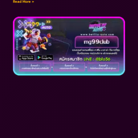
Read More »