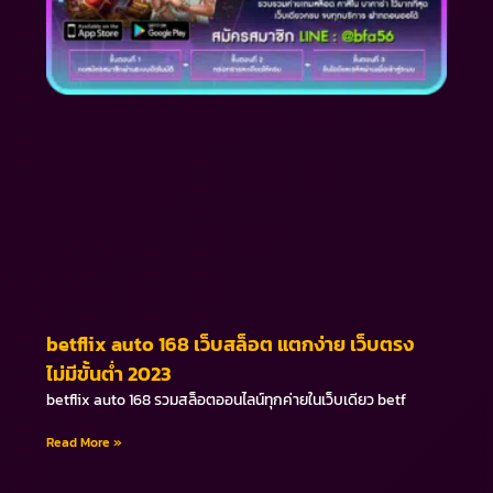
betflix auto 168 เว็บสล็อต แตกง่าย เว็บตรง
ไม่มีขั้นต่ำ 2023
betflix auto 168 รวมสล็อตออนไลน์ทุกค่ายในเว็บเดียว betf
Read More »