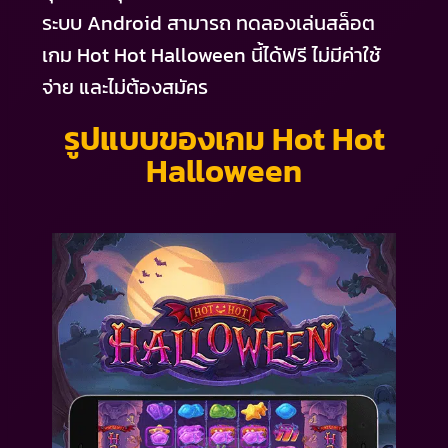
ระบบ Android สามารถ ทดลองเล่นสล็อต
เกม Hot Hot Halloween นี้ได้ฟรี ไม่มีค่าใช้
จ่าย และไม่ต้องสมัคร
รูปแบบของเกม Hot Hot
Halloween