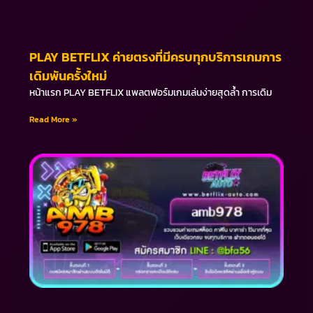
PLAY BETFLIX ค่ายตรงที่มีครบทุกบริการเกมการ
เดิมพันครั้งใหม่
หน้าแรก PLAY BETFLIX แพลตฟอร์มเกมเล่นง่ายสุดล้ำ การเดิม
Read More »