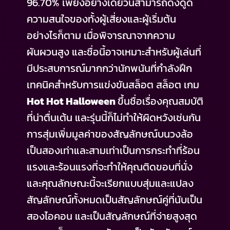
96.70% เพียงอย่างเดียวนี้สามารถดึงดูด
ความสนใจของทั้งผู้เสี่ยงและผู้เริ่มต้น
อย่างไรก็ตาม เมื่อพิจารณาจากความ
ผันผวนสูง และชื่อนี้อาจเหมาะสำหรับผู้เล่นที่
มีประสบการณ์มากกว่านักพนันที่กำลังฝึก
เทคนิคสำหรับการแข่งขันสล็อต สล็อต เกม
Hot Hot Halloween
ขึ้นชื่อเรื่องคุณสมบัติ
ที่น่าตื่นเต้น และรุ่นนี้ก็ไม่ทำให้ผิดหวังเช่นกัน
การสุ่มเพิ่มมูลค่าของสัญลักษณ์บนวงล้อ
เป็นสองเท่าและสามเท่าเป็นการกระทำที่ร้อน
แรงและร้อนแรงที่จะทำให้คุณติดขอบที่นั่ง
และคุณลักษณะนี้จะเรียกแบบสุ่มและแปลง
สัญลักษณ์ทั้งหมดเป็นสัญลักษณ์คู่ที่นับเป็น
สองไอคอน และเป็นสัญลักษณ์ที่จ่ายสูงสุด