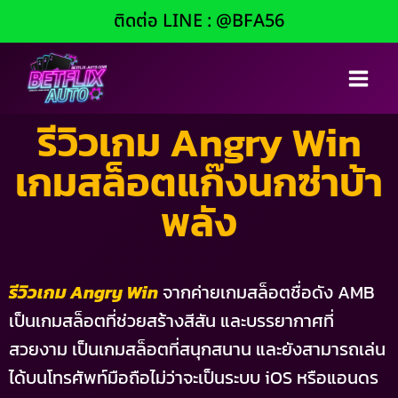
ติดต่อ LINE : @BFA56
รีวิวเกม Angry Win
เกมสล็อตแก๊งนกซ่าบ้า
พลัง
รีวิวเกม Angry Win
จากค่ายเกมสล็อตชื่อดัง AMB
เป็นเกมสล็อตที่ช่วยสร้างสีสัน และบรรยากาศที่
สวยงาม เป็นเกมสล็อตที่สนุกสนาน และยังสามารถเล่น
ได้บนโทรศัพท์มือถือไม่ว่าจะเป็นระบบ iOS หรือแอนดร