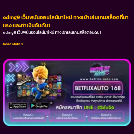
edmg9 เว็บพนันออนไลน์มาใหม่ ทางเข้าเล่นเกมสล็อตที่มา
แรง และทำเงินอันดับ1
edmg9 เว็บพนันออนไลน์มาใหม่ ทางเข้าเล่นเกมสล็อตอันดับ1
Read More »