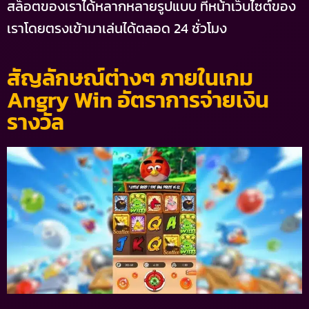
สล็อตของเราได้หลากหลายรูปแบบ ที่หน้าเว็บไซต์ของ
เราโดยตรงเข้ามาเล่นได้ตลอด 24 ชั่วโมง
สัญลักษณ์ต่างๆ ภายในเกม
Angry Win อัตราการจ่ายเงิน
รางวัล