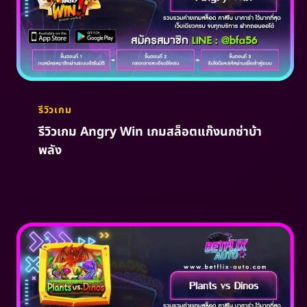
รีวิวเกม
รีวิวเกม Angry Win เกมสล็อตแก๊งนกซ่าบ้า
พลัง