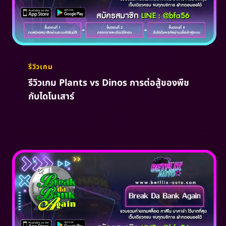
รีวิวเกม
รีวิวเกม Plants vs Dinos การต่อสู้ของพืช
กับไดโนเสาร์