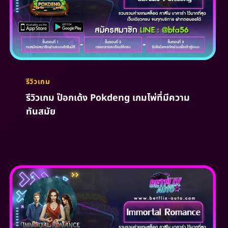
รีวิวเกม
รีวิวเกม ป๊อกเด้ง Pokdeng เกมไพ่ที่มีความ
ทันสมัย