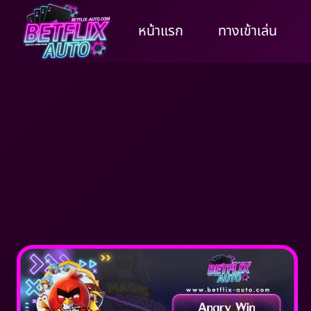
หน้าแรก
ทางเข้าเล่น