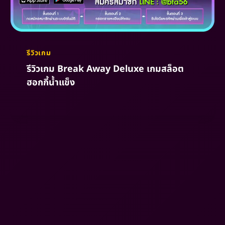
รีวิวเกม
รีวิวเกม Break Away Deluxe เกมสล็อต
ฮอกกี้น้ำแข็ง