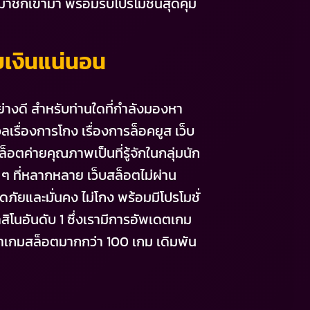
าชิกเข้ามา พร้อมรับโปรโมชั่นสุดคุ้ม
ียเงินแน่นอน
างดี สำหรับท่านใดที่กำลังมองหา
เรื่องการโกง เรื่องการล็อคยูส เว็บ
ตค่ายคุณภาพเป็นที่รู้จักในกลุ่มนัก
ๆ ที่หลากหลาย เว็บสล็อตไม่ผ่าน
ดภัยและมั่นคง ไม่โกง พร้อมมีโปรโมชั่
าสิโนอันดับ 1 ซึ่งเรามีการอัพเดตเกม
วลาเกมสล็อตมากกว่า 100 เกม เดิมพัน