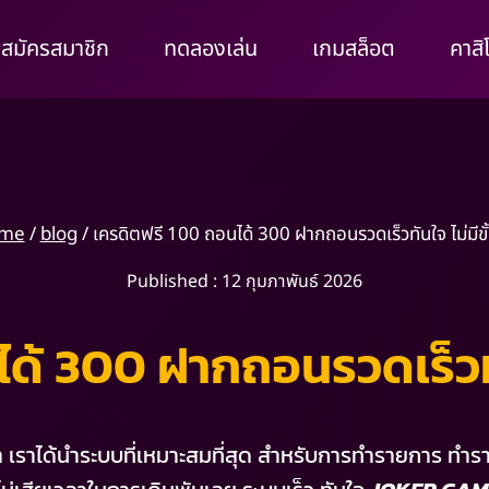
สมัครสมาชิก
ทดลองเล่น
เกมสล็อต
คาสิ
me
/
blog
/
เครดิตฟรี 100 ถอนได้ 300 ฝากถอนรวดเร็วทันใจ ไม่มีขั้
Published :
12 กุมภาพันธ์ 2026
ด้ 300 ฝากถอนรวดเร็วทัน
ำ เราได้นำระบบที่เหมาะสมที่สุด สำหรับการทำรายการ ทำรา