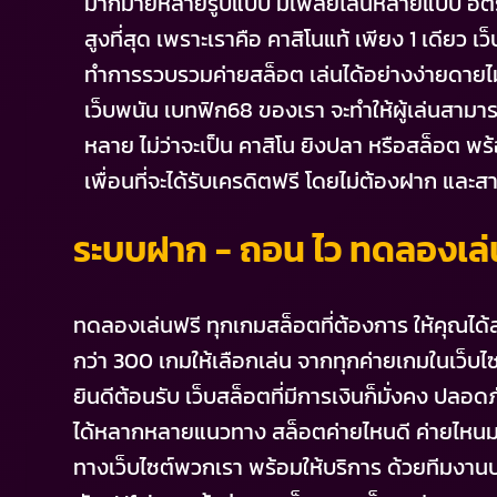
มากมายหลายรูปแบบ มีเพลย์ไลน์หลายแบบ อัตร
สูงที่สุด เพราะเราคือ คาสิโนแท้ เพียง 1 เดียว เว
ทำการรวบรวมค่ายสล็อต เล่นได้อย่างง่ายดายไม่
เว็บพนัน เบทฟิก68 ของเรา จะทำให้ผู้เล่นสามาร
หลาย ไม่ว่าจะเป็น คาสิโน ยิงปลา หรือสล็อต พร
เพื่อนที่จะได้รับเครดิตฟรี โดยไม่ต้องฝาก แล
ระบบฝาก - ถอน ไว ทดลองเล่
ทดลองเล่นฟรี ทุกเกมสล็อตที่ต้องการ ให้คุณได้
กว่า 300 เกมให้เลือกเล่น จากทุกค่ายเกมในเว็
ยินดีต้อนรับ เว็บสล็อตที่มีการเงินก็มั่งคง ปลอ
ได้หลากหลายแนวทาง สล็อตค่ายไหนดี ค่ายไหนมาแรง
ทางเว็บไซต์พวกเรา พร้อมให้บริการ ด้วยทีมงานป