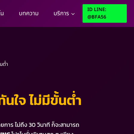
ID LINE:
โน
บทความ
บริการ
@BFA56
นต่ำ
ใจ ไม่มีขั้นต่ำ
ยการ ไม่ถึง 30 วินาที ก็จะสามารถ