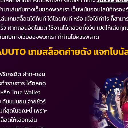
ะไม่เสียเวลาในการเดิมพันเลย ระบบเร็ว ทันใจ
JOKER GAM
เข้ามาเล่นกับทางเว็บของพวกเรา เว็บพนันออนไลน์ที่ครอ
เกมสล็อตได้ทันที ได้โดยทันที หรือ เมื่อได้กำไร ก็สามารถ
เร็ว ฝากถอนอัตโนมัติ ใช้งานได้ตลอดทั้งวัน เปิดให้เล่นทุ
ล่นกับทางเว็บของพวกเรา ที่ท่านไม่ควรพลาด
UUTO เกมสล็อตค่ายดัง แจกโบนัส
บฟรีเครดิต ฝาก-ถอน
ารทำรายการ ได้ตลอด
ร หรือ True Wallet
คุ้มแน่นอน จ่ายชัวร์
มที่สุดในขณะนี้ เพราะ
็อตให้เลือกเล่น